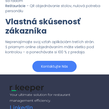
sa radom
Reštaurácie
– QR objednávanie stolov, nulová potreba
personálu
Vlastná skúsenosť
zákazníka
Neprenajímajte svoj vzťah aplikáciám tretích strán.
S priamym online objednávaním máte všetko pod
kontrolou – a ponechávate si 100 % z predaja.
Kontaktujte Nás
Your ultimate solution for restaurant
management efficiency.
LinkedIn