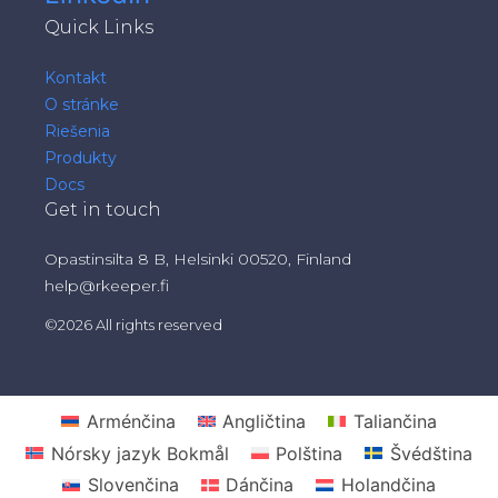
Quick Links
Kontakt
O stránke
Riešenia
Produkty
Docs
Get in touch
Opastinsilta 8 B, Helsinki 00520, Finland
help@rkeeper.fi
©2026 All rights reserved
Arménčina
Angličtina
Taliančina
Nórsky jazyk Bokmål
Polština
Švédština
Slovenčina
Dánčina
Holandčina